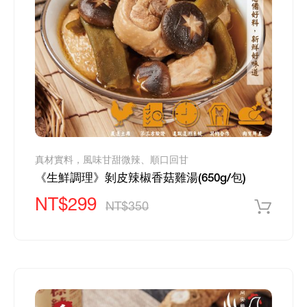
真材實料，風味甘甜微辣、順口回甘
《生鮮調理》剝皮辣椒香菇雞湯(650g/包)
NT$299
NT$350