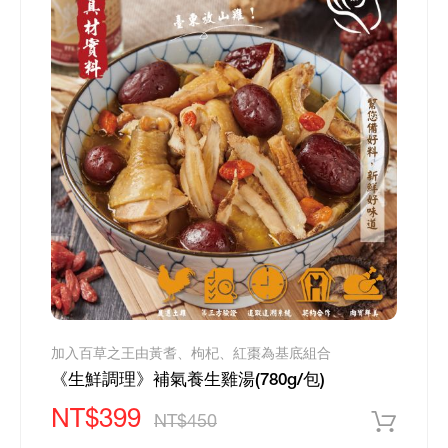
加入百草之王由黃耆、枸杞、紅棗為基底組合
《生鮮調理》補氣養生雞湯(780g/包)
NT$399
NT$450