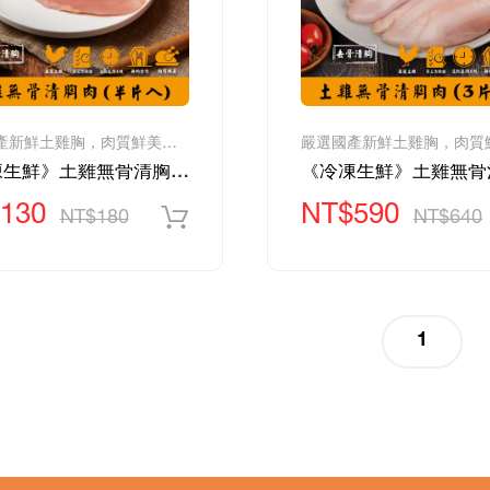
嚴選國產新鮮土雞胸，肉質鮮美、滋味濃郁
《冷凍生鮮》土雞無骨清胸肉(半片入)-180g/包
130
NT$590
NT$180
NT$640
(curren
1