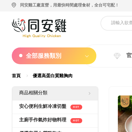
同安雞工廠直營，用最快時間處理食材，全台可宅配！
全部服務類別
官
首頁
優選高蛋白質雞胸肉
商品相關分類
安心便利生鮮冷凍切盤
HOT
主廚手作氣炸好物料理
HOT