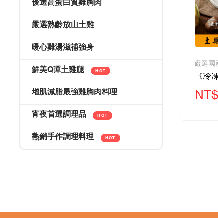
優選高蛋白質雞胸肉
嚴選熟齡放山土雞
暖心雞湯滋補強身
鮮美Q彈土雞腿
HOT
增肌減脂最強雞胸肉料理
NT$
宵夜首選調理品
HOT
熱銷手作調理料理
HOT