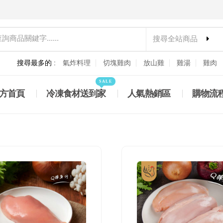
搜尋全站商品
搜尋最多的 :
氣炸料理
切塊雞肉
放山雞
雞湯
雞肉
SALE
方首頁
冷凍食材送到家
人氣熱銷區
購物流