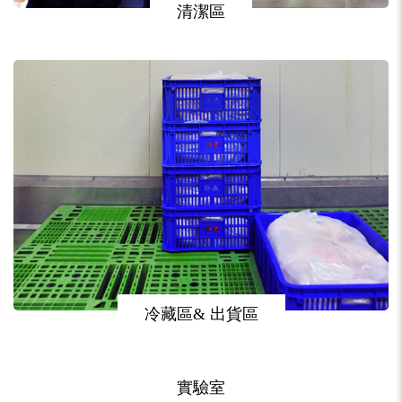
清潔區
冷藏區& 出貨區
實驗室