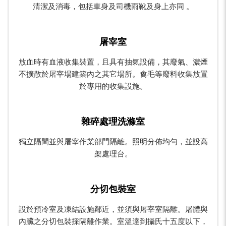
清潔及消毒，包括車身及司機雨靴及身上亦同 。
屠宰室
放血時有血液收集裝置，且具有抽氣設備，其廢氣、濃煙
不擴散於屠宰場建築內之其它場所。禽毛等廢料收集放置
於專用的收集設施。
雜碎處理洗滌室
獨立隔間並與屠宰作業部門隔離。照明分佈均勻，並設高
架處理台。
分切包裝室
設於預冷室及凍結設施鄰近，並須與屠宰室隔離。屠體與
內臟之分切包裝採隔離作業。室溫達到攝氏十五度以下，