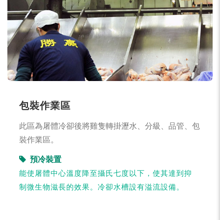
包裝作業區
此區為屠體冷卻後將雞隻轉掛瀝水、分級、品管、包
裝作業區。
預冷裝置
能使屠體中心溫度降至攝氏七度以下，使其達到抑
制微生物滋長的效果。冷卻水槽設有溢流設備。