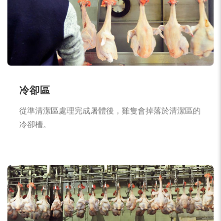
冷卻區
從準清潔區處理完成屠體後，雞隻會掉落於清潔區的
冷卻槽。