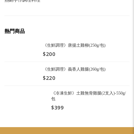
熱銷手作調理料理
熱門商品
《生鮮調理》唐揚土雞柳(250g/包)
$200
《生鮮調理》義香人雞腿(260g/包)
$220
《冷凍生鮮》土雞無骨雞腿(2支入)-550g/
包
$399