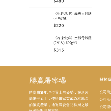
$480
《生鮮調理》義香人雞腿
(260g/包)
$220
《冷凍生鮮》土雞母雞腿
(2支入)-600g/包
$315
關於
公司簡
勝贏由於地理位置上的優勢，在這片
蘭陽平原上，使得屠宰業成為本地區
公司沿
的優質產業，通過農委會防檢局之最
公司理