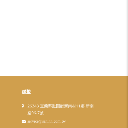
聯繫
26343 宜蘭縣壯圍鄉新南村11鄰 新南
路96-7號
service@saninn.com.tw