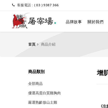
( 03 ) 9387 366
客服電話 :
品牌故事
關於我們
首頁
商品介紹
商品類別
增
全部商品
優選高蛋白質雞胸肉
嚴選熟齡放山土雞
《生