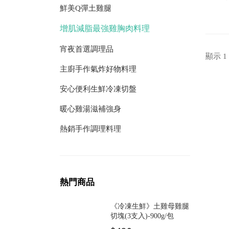
鮮美Q彈土雞腿
增肌減脂最強雞胸肉料理
宵夜首選調理品
顯示 1
主廚手作氣炸好物料理
安心便利生鮮冷凍切盤
暖心雞湯滋補強身
熱銷手作調理料理
熱門商品
《冷凍生鮮》土雞母雞腿
切塊(3支入)-900g/包