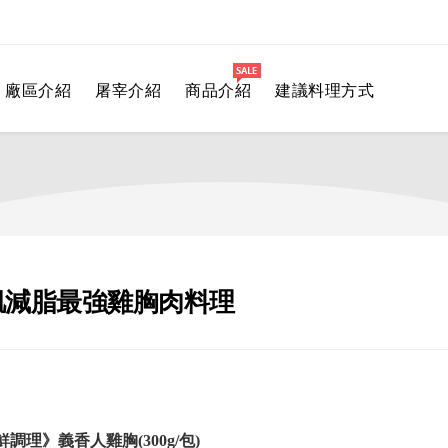
廠區介紹
屠宰介紹
商品介紹
建議料理方式
肌減脂最強雞胸肉料理
鮮調理》義香人雞胸(300g/包)