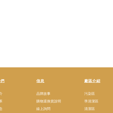
我們
信息
廠區介紹
介
品牌故事
污染區
革
購物退換貨說明
準清潔區
念
線上詢問
清潔區